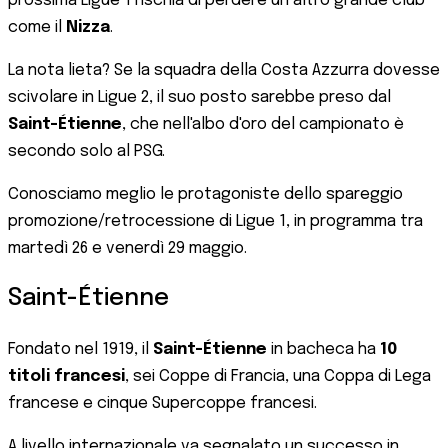
prossima Ligue 1 rischia di perdere un altro grande club
come il
Nizza
.
La nota lieta? Se la squadra della Costa Azzurra dovesse
scivolare in Ligue 2, il suo posto sarebbe preso dal
Saint-Étienne
, che nell'albo d'oro del campionato è
secondo solo al PSG.
Conosciamo meglio le protagoniste dello spareggio
promozione/retrocessione di Ligue 1, in programma tra
martedì 26 e venerdì 29 maggio.
Saint-Étienne
Fondato nel 1919, il
Saint-Étienne
in bacheca ha
10
titoli francesi
, sei Coppe di Francia, una Coppa di Lega
francese e cinque Supercoppe francesi.
A livello internazionale va segnalato un successo in