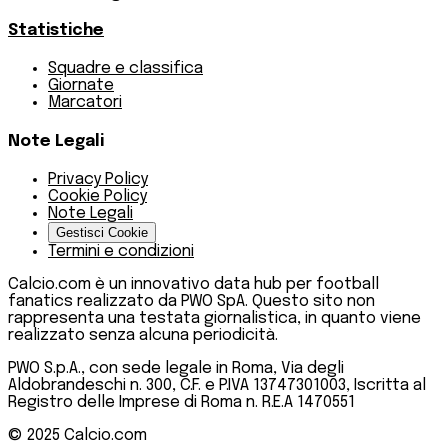
Statistiche
Squadre e classifica
Giornate
Marcatori
Note Legali
Privacy Policy
Cookie Policy
Note Legali
Gestisci Cookie
Termini e condizioni
Calcio.com è un innovativo data hub per football
fanatics realizzato da PWO SpA. Questo sito non
rappresenta una testata giornalistica, in quanto viene
realizzato senza alcuna periodicità.
PWO S.p.A., con sede legale in Roma, Via degli
Aldobrandeschi n. 300, C.F. e P.IVA 13747301003, Iscritta al
Registro delle Imprese di Roma n. R.E.A 1470551
© 2025
Calcio.com