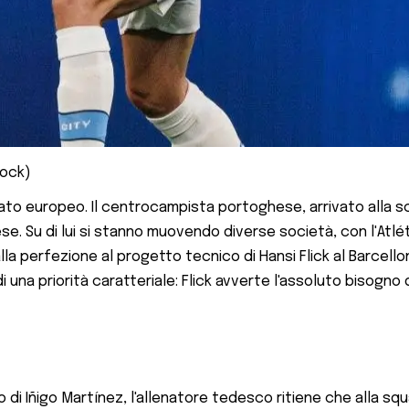
tock)
ercato europeo. Il centrocampista portoghese, arrivato alla 
glese. Su di lui si stanno muovendo diverse società, con l'A
alla perfezione al progetto tecnico di Hansi Flick al Barcell
na priorità caratteriale: Flick avverte l'assoluto bisogno di
 di Iñigo Martínez, l'allenatore tedesco ritiene che alla sq