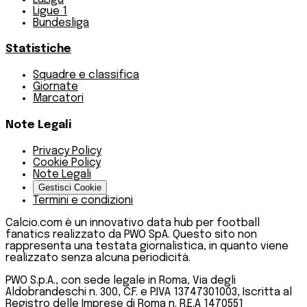
Ligue 1
Bundesliga
Statistiche
Squadre e classifica
Giornate
Marcatori
Note Legali
Privacy Policy
Cookie Policy
Note Legali
Gestisci Cookie
Termini e condizioni
Calcio.com è un innovativo data hub per football
fanatics realizzato da PWO SpA. Questo sito non
rappresenta una testata giornalistica, in quanto viene
realizzato senza alcuna periodicità.
PWO S.p.A., con sede legale in Roma, Via degli
Aldobrandeschi n. 300, C.F. e P.IVA 13747301003, Iscritta al
Registro delle Imprese di Roma n. R.E.A 1470551