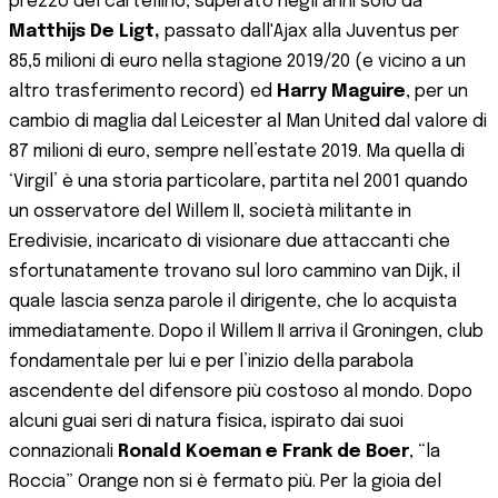
prezzo del cartellino, superato negli anni solo da
Matthijs De Ligt,
passato dall'Ajax alla Juventus per
85,5 milioni di euro nella stagione 2019/20 (e vicino a un
altro trasferimento record) ed
Harry Maguire
, per un
cambio di maglia dal Leicester al Man United dal valore di
87 milioni di euro, sempre nell’estate 2019. Ma quella di
‘Virgil’ è una storia particolare, partita nel 2001 quando
un osservatore del Willem II, società militante in
Eredivisie, incaricato di visionare due attaccanti che
sfortunatamente trovano sul loro cammino van Dijk, il
quale lascia senza parole il dirigente, che lo acquista
immediatamente. Dopo il Willem II arriva il Groningen, club
fondamentale per lui e per l’inizio della parabola
ascendente del difensore più costoso al mondo. Dopo
alcuni guai seri di natura fisica, ispirato dai suoi
connazionali
Ronald Koeman e Frank de Boer
, “la
Roccia” Orange non si è fermato più. Per la gioia del