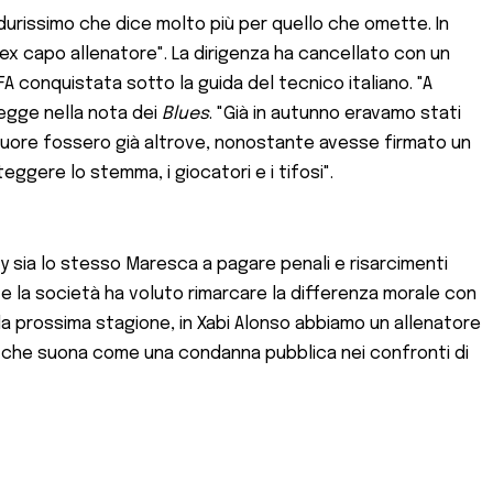
o durissimo che dice molto più per quello che omette. In
 ex capo allenatore". La dirigenza ha cancellato con un
A conquistata sotto la guida del tecnico italiano. "A
legge nella nota dei
Blues
. "Già in autunno eravamo stati
o cuore fossero già altrove, nonostante avesse firmato un
gere lo stemma, i giocatori e i tifosi".
ty sia lo stesso Maresca a pagare penali e risarcimenti
ve la società ha voluto rimarcare la differenza morale con
lla prossima stagione, in Xabi Alonso abbiamo un allenatore
o, che suona come una condanna pubblica nei confronti di