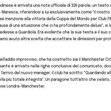
ondinese è arrivata una nota ufficiale di 326 parole, un test
zo Maresca, riferendosi a lui esclusivamente come "il nostro
si menzione alla vittoria della Coppa del Mondo per Club FIF
ausa di una situazione che ci ha profondamente delusi", si 
ccedesse a Guardiola. Era evidente che la sua testa e il su
o avuto altra scelta che accettare le dimissioni per proteg
dell'addio improvviso, che ha costretto sia il Manchester Ci
esante è arrivato nelle righe conclusive del comunicato, do
'arrivo del nuovo manager, il club ha scritto: "Guardando a
lla più totale integrità". Un paragone tutt'altro che velat
'asse Londra-Manchester.