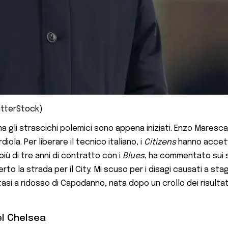
utterStock)
a gli strascichi polemici sono appena iniziati. Enzo Maresc
ola. Per liberare il tecnico italiano, i
Citizens
hanno accett
più di tre anni di contratto con i
Blues
, ha commentato sui so
erto la strada per il City. Mi scuso per i disagi causati a st
si a ridosso di Capodanno, nata dopo un crollo dei risultati
el Chelsea