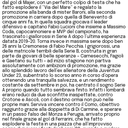
dal gol di Majer, con un perfetto colpo di testa che ha
fatto esplodere il “Via del Mare” e regalato la
promozione alla banda di mister Baroni, alla seconda
promozione in carriera dopo quella di Benevento di
cinque anni fa, In quella squadra giocava il leader
difensivo e capitano Fabio Lucioni che insieme a Massimo
Coda, capocannoniere e MVP del campionato, ha
trascinato i giallorossi in Serie A dopo l’ultima esperienza
datata 2019-20. Torna invece in massima serie dopo ben
26 anni la Cremonese di Fabio Pecchia. I grigiorossi, una
delle matricole terribili della Serie B, costruita in gran
parte da giovani di belle speranze – Carnesecchi, Fagioli
e Gaetano su tutti – ad inizio stagione non partiva
assolutamente con ambizioni di promozione, ma grazie
allo splendido lavoro dell’ex allenatore della Juventus
Under 23, subentrato lo scorso anno in corso d’opera
ottenendo una tranquilla salvezza, e un rendimento
costante da settembre in poi, ha centrato il sogno Serie
A proprio quando tutto sembrava finito. Infatti i lombardi
erano reduci da due sconfitte inaspettate, contro
Crotone e Ascoli, con il destino ormai non può nelle
proprie mani. Serviva vincere contro il Como, obiettivo
raggiunto grazie alla doppietta di Di Carmine, e sperare
in un passo falso del Monza a Perugia, arrivato proprio
nel finale grazie al gol di Ferrarini, che ha fatto
esplodere la festa in una piazza che all’improvviso