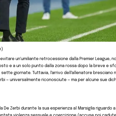
k)
 evitare un'umiliante retrocessione dalla Premier League, 
posto e a un solo punto dalla zona rossa dopo la breve e sfo
 sette giornate. Tuttavia, l'arrivo dell'allenatore brescian
De Zerbi — universalmente riconosciute — ma per alcune sue d
da De Zerbi durante la sua esperienza al Marsiglia riguardo 
ntata violenza sessuale e coercizione (accuse poi cadute nel