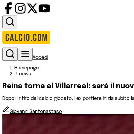
Accedi
Homepage
news
Reina torna al Villarreal: sarà il nu
Dopo il ritiro dal calcio giocato, l’ex portiere inizia subit
Giovanni Santonastaso