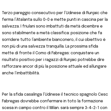
Terzo pareggio consecutivo per l’Udinese di Runjaic che
ferma l’Atalanta sullo 0-0 e mette punti in cascina per la
salvezza. I friulani sono imbattuti da metà dicembre e
sono stabilmente a metà classifica: posizione che fa
sorridere tutto l’ambiente bianconero, il cui obiettivo è
non più di una salvezza tranquilla. La prossima sfida
mette di fronte il Como di Fabregas: conquistare un
risultato positivo per i ragazzi di Runjaic potrebbe dire
rafforzare ancor di più la posizione attuale ed allungare
anche l’imbattibilità.
Per la sfida casalinga l’Udinese il tecnico spagnolo Cesc
Fabregas dovrebbe confermare in toto la formazione
scesa in campo contro il Milan. sarà sempre 3-4-2-1 con