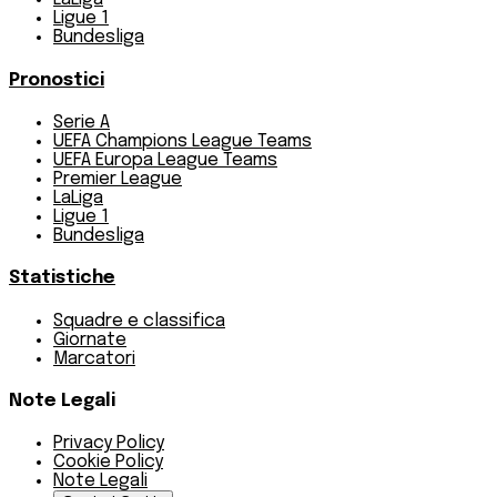
Ligue 1
Bundesliga
Pronostici
Serie A
UEFA Champions League Teams
UEFA Europa League Teams
Premier League
LaLiga
Ligue 1
Bundesliga
Statistiche
Squadre e classifica
Giornate
Marcatori
Note Legali
Privacy Policy
Cookie Policy
Note Legali