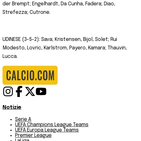
der Brempt; Engelhardt, Da Cunha, Fadera; Diao,
Strefezza; Cutrone.
UDINESE
(3-5-2): Sava; Kristensen, Bijol, Solet; Rui
Modesto, Lovric, Karlstrom, Payero, Kamara; Thauvin,
Lucca.
Notizie
Serie A
UEFA Champions League Teams
UEFA Europa League Teams
Premier League
LaLiga