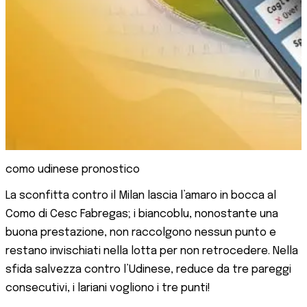
como udinese pronostico
La sconfitta contro il Milan lascia l’amaro in bocca al
Como di Cesc Fabregas; i biancoblu, nonostante una
buona prestazione, non raccolgono nessun punto e
restano invischiati nella lotta per non retrocedere. Nella
sfida salvezza contro l’Udinese, reduce da tre pareggi
consecutivi, i lariani vogliono i tre punti!