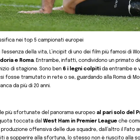
ssifica nei top 5 campionati europei
l'essenza della vita, L’incipit di uno dei film più famosi di
doria e Roma
. Entrambe, infatti, condividono un primato d
inizio di stagione. Sono ben
6 i legni colpiti
da entrambe e vi
i si fosse tramutato in rete o se, guardando alla Roma di Mo
ca da più di 20 anni.
e le più sfortunate del panorama europeo
al pari solo del 
 quota toccata dal
West Ham in Premier League
che coman
 produzione offensiva delle due squadre, dall’altro il Fato 
ti a sopperire alla sfortuna, lo stesso non è riuscito alla sq