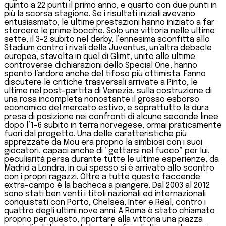
quinto a 22 punti il primo anno, e quarto con due punti in
più la scorsa stagione. Se i risultati iniziali avevano
entusiasmato, le ultime prestazioni hanno iniziato a far
storcere le prime bocche. Solo una vittoria nelle ultime
sette, il 3-2 subito nel derby, l’ennesima sconfitta allo
Stadium contro i rivali della Juventus, un’altra debacle
europea, stavolta in quel di Glimt, unito alle ultime
controverse dichiarazioni dello Special One, hanno
spento l’ardore anche del tifoso più ottimista. Fanno
discutere le critiche trasversali arrivate a Pinto, le
ultime nel post-partita di Venezia, sulla costruzione di
una rosa incompleta nonostante il grosso esborso
economico del mercato estivo, e soprattutto la dura
presa di posizione nei confronti di alcune seconde linee
dopo l’1-6 subito in terra norvegese, ormai praticamente
fuori dal progetto. Una delle caratteristiche più
apprezzate da Mou era proprio la simbiosi con i suoi
giocatori, capaci anche di “gettarsi nel fuoco” per lui,
peculiarità persa durante tutte le ultime esperienze, da
Madrid a Londra, in cui spesso si è arrivato allo scontro
con i propri ragazzi. Oltre a tutte queste faccende
extra-campo è la bacheca a piangere. Dal 2003 al 2012
sono stati ben venti i titoli nazionali ed internazionali
conquistati con Porto, Chelsea, Inter e Real, contro i
quattro degli ultimi nove anni. A Roma è stato chiamato
proprio per questo, riportare alla vittoria una piazza