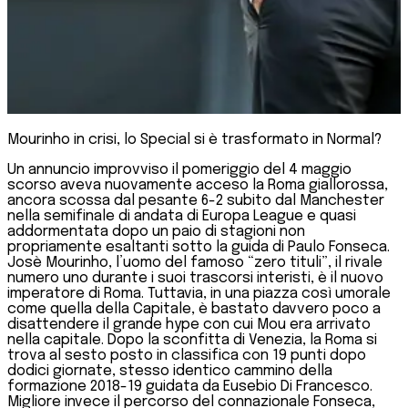
Mourinho in crisi, lo Special si è trasformato in Normal?
Un annuncio improvviso il pomeriggio del 4 maggio
scorso aveva nuovamente acceso la Roma giallorossa,
ancora scossa dal pesante 6-2 subito dal Manchester
nella semifinale di andata di Europa League e quasi
addormentata dopo un paio di stagioni non
propriamente esaltanti sotto la guida di Paulo Fonseca.
Josè Mourinho, l’uomo del famoso “zero tituli”, il rivale
numero uno durante i suoi trascorsi interisti, è il nuovo
imperatore di Roma. Tuttavia, in una piazza così umorale
come quella della Capitale, è bastato davvero poco a
disattendere il grande hype con cui Mou era arrivato
nella capitale. Dopo la sconfitta di Venezia, la Roma si
trova al sesto posto in classifica con 19 punti dopo
dodici giornate, stesso identico cammino della
formazione 2018-19 guidata da Eusebio Di Francesco.
Migliore invece il percorso del connazionale Fonseca,