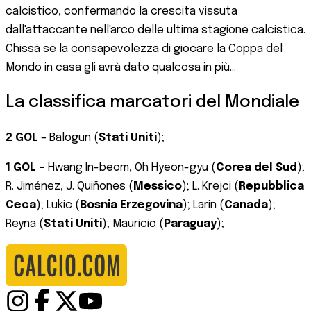
calcistico, confermando la crescita vissuta
dall'attaccante nell'arco delle ultima stagione calcistica.
Chissà se la consapevolezza di giocare la Coppa del
Mondo in casa gli avrà dato qualcosa in più...
La classifica marcatori del Mondiale
2 GOL
– Balogun (
Stati Uniti
);
1 GOL –
Hwang In-beom, Oh Hyeon-gyu (
Corea del Sud
);
R. Jiménez, J. Quiñones (
Messico
); L. Krejci (
Repubblica
Ceca
); Lukic (
Bosnia Erzegovina
); Larin (
Canada
);
Reyna (
Stati Uniti
); Mauricio (
Paraguay
);