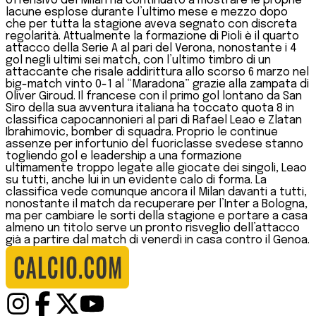
offensivo del Milan ha continuato a mostrare le proprie
lacune esplose durante l’ultimo mese e mezzo dopo
che per tutta la stagione aveva segnato con discreta
regolarità. Attualmente la formazione di Pioli è il quarto
attacco della Serie A al pari del Verona, nonostante i 4
gol negli ultimi sei match, con l’ultimo timbro di un
attaccante che risale addirittura allo scorso 6 marzo nel
big-match vinto 0-1 al “Maradona” grazie alla zampata di
Oliver Giroud. Il francese con il primo gol lontano da San
Siro della sua avventura italiana ha toccato quota 8 in
classifica capocannonieri al pari di Rafael Leao e Zlatan
Ibrahimovic, bomber di squadra. Proprio le continue
assenze per infortunio del fuoriclasse svedese stanno
togliendo gol e leadership a una formazione
ultimamente troppo legate alle giocate dei singoli, Leao
su tutti, anche lui in un evidente calo di forma. La
classifica vede comunque ancora il Milan davanti a tutti,
nonostante il match da recuperare per l’Inter a Bologna,
ma per cambiare le sorti della stagione e portare a casa
almeno un titolo serve un pronto risveglio dell’attacco
già a partire dal match di venerdì in casa contro il Genoa.