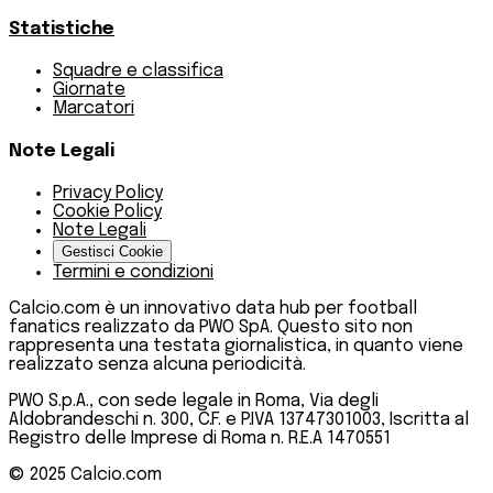
Statistiche
Squadre e classifica
Giornate
Marcatori
Note Legali
Privacy Policy
Cookie Policy
Note Legali
Gestisci Cookie
Termini e condizioni
Calcio.com è un innovativo data hub per football
fanatics realizzato da PWO SpA. Questo sito non
rappresenta una testata giornalistica, in quanto viene
realizzato senza alcuna periodicità.
PWO S.p.A., con sede legale in Roma, Via degli
Aldobrandeschi n. 300, C.F. e P.IVA 13747301003, Iscritta al
Registro delle Imprese di Roma n. R.E.A 1470551
© 2025
Calcio.com