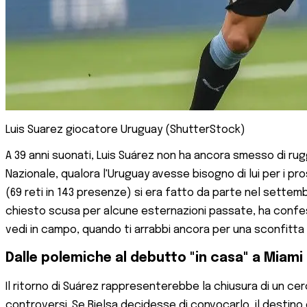
Luis Suarez giocatore Uruguay (ShutterStock)
A 39 anni suonati, Luis Suárez non ha ancora smesso di rugg
Nazionale, qualora l'Uruguay avesse bisogno di lui per i pr
(69 reti in 143 presenze) si era fatto da parte nel settem
chiesto scusa per alcune esternazioni passate, ha confess
vedi in campo, quando ti arrabbi ancora per una sconfitta
Dalle polemiche al debutto "in casa" a Miami
Il ritorno di Suárez rappresenterebbe la chiusura di un ce
controversi. Se Bielsa decidesse di convocarlo, il destino o