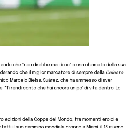
iarando che "non direbbe mai di no" a una chiamata della sua
siderando che il miglior marcatore di sempre della
Celeste
ecnico Marcelo Bielsa. Suárez, che ha ammesso di aver
"Ti rendi conto che hai ancora un po' di vita dentro. Lo
ro edizioni della Coppa del Mondo, tra momenti eroici e
nfatti il suo cammino mondiale proprio a Miami, il 15 giugno