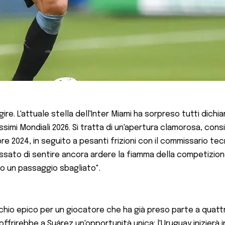
ire. L'attuale stella dell'Inter Miami ha sorpreso tutti dich
ossimi Mondiali 2026. Si tratta di un'apertura clamorosa, con
bre 2024, in seguito a pesanti frizioni con il commissario t
ato di sentire ancora ardere la fiamma della competizione: 
 o un passaggio sbagliato".
rchio epico per un giocatore che ha già preso parte a quatt
ffrirebbe a Suárez un'opportunità unica: l'Uruguay inizierà i