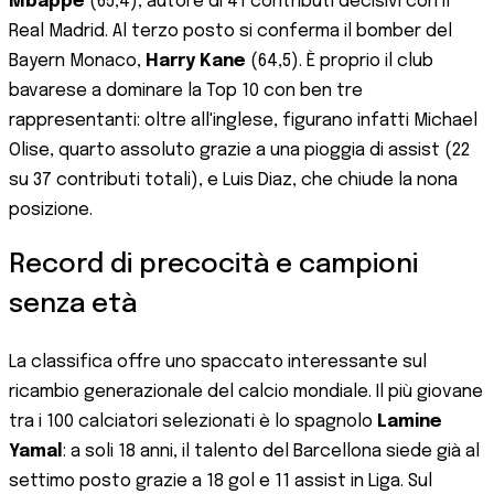
Mbappé
(65,4), autore di 41 contributi decisivi con il
Real Madrid. Al terzo posto si conferma il bomber del
Bayern Monaco,
Harry Kane
(64,5). È proprio il club
bavarese a dominare la Top 10 con ben tre
rappresentanti: oltre all'inglese, figurano infatti Michael
Olise, quarto assoluto grazie a una pioggia di assist (22
su 37 contributi totali), e Luis Diaz, che chiude la nona
posizione.
Record di precocità e campioni
senza età
La classifica offre uno spaccato interessante sul
ricambio generazionale del calcio mondiale. Il più giovane
tra i 100 calciatori selezionati è lo spagnolo
Lamine
Yamal
: a soli 18 anni, il talento del Barcellona siede già al
settimo posto grazie a 18 gol e 11 assist in Liga. Sul