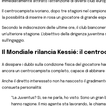
immediatamente attirato l'attenzione di diversi club europ
Il centrocampista ivoriano, dopo tre stagioni nel campion
la possibilità di inserire in rosa un giocatore di grande es
Secondo le indiscrezioni delle ultime ore, il club biancone
un'ulteriore stagione. L'obiettivo della dirigenza juventin
sull'ingaggio.
Il Mondiale rilancia Kessié: il centr
A dissipare i dubbi sulla condizione fisica del giocatore h
ancora un centrocampista completo, capace di abbinare in
Anche il diretto interessato non ha nascosto il gradiment
consueta personalità:
"La Juventus? Sì, se ne parla, ho visto. Sono un gran b
hanno ragione. Il mio agente sta lavorando, le chiam