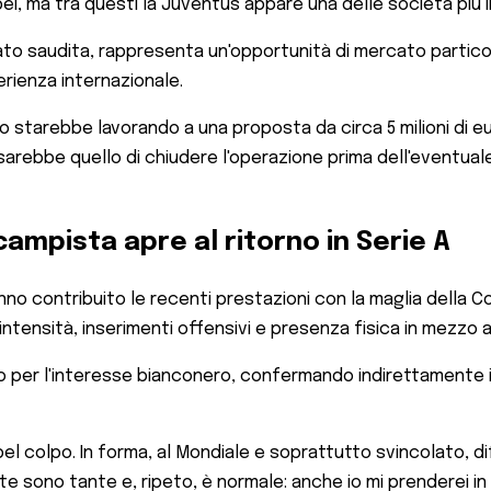
ei, ma tra questi la Juventus appare una delle società più 
ato saudita, rappresenta un'opportunità di mercato partico
perienza internazionale.
ro starebbe lavorando a una proposta da circa 5 milioni di e
a sarebbe quello di chiudere l'operazione prima dell'eventual
ocampista apre al ritorno in Serie A
anno contribuito le recenti prestazioni con la maglia della 
tensità, inserimenti offensivi e presenza fisica in mezzo 
o per l'interesse bianconero, confermando indirettamente i 
el colpo. In forma, al Mondiale e soprattutto svincolato, diff
ate sono tante e, ripeto, è normale: anche io mi prenderei i