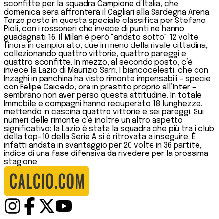
sconfitte per la squadra Campione d’Italia, che
domenica sera affronterà il Cagliari alla Sardegna Arena.
Terzo posto in questa speciale classifica per Stefano
Pioli, con i rossoneri che invece di punti ne hanno
guadagnati 16. Il Milan è però "andato sotto" 12 volte
finora in campionato, due in meno della rivale cittadina,
collezionando quattro vittorie, quattro pareggi e
quattro sconfitte. In mezzo, al secondo posto, c’è
invece la Lazio di Maurizio Sarri. I biancocelesti, che con
Inzaghi in panchina ha visto rimonte impensabili – specie
con Felipe Caicedo, ora in prestito proprio all’Inter –,
sembrano non aver perso questa attitudine. In totale
Immobile e compagni hanno recuperato 18 lunghezze,
mettendo in cascina quattro vittorie e sei pareggi. Sui
numeri delle rimonte c’è inoltre un altro aspetto
significativo: la Lazio è stata la squadra che più tra i club
della top-10 della Serie A si è ritrovata a inseguire. È
infatti andata in svantaggio per 20 volte in 36 partite,
indice di una fase difensiva da rivedere per la prossima
stagione