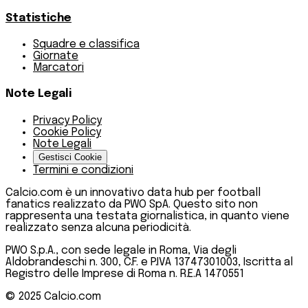
Statistiche
Squadre e classifica
Giornate
Marcatori
Note Legali
Privacy Policy
Cookie Policy
Note Legali
Gestisci Cookie
Termini e condizioni
Calcio.com è un innovativo data hub per football
fanatics realizzato da PWO SpA. Questo sito non
rappresenta una testata giornalistica, in quanto viene
realizzato senza alcuna periodicità.
PWO S.p.A., con sede legale in Roma, Via degli
Aldobrandeschi n. 300, C.F. e P.IVA 13747301003, Iscritta al
Registro delle Imprese di Roma n. R.E.A 1470551
© 2025
Calcio.com