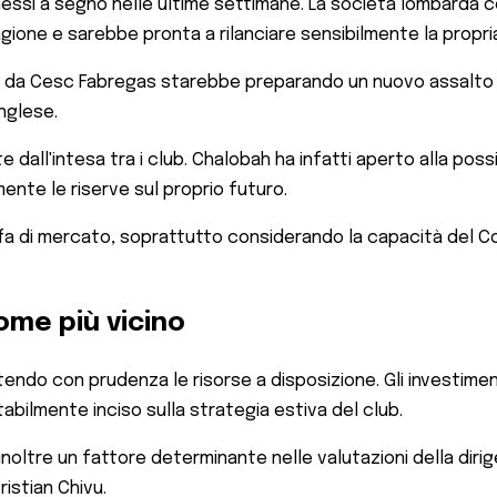
messi a segno nelle ultime settimane. La società lombarda c
tagione e sarebbe pronta a rilanciare sensibilmente la propr
ato da Cesc Fabregas starebbe preparando un nuovo assalto da
inglese.
dall'intesa tra i club. Chalobah ha infatti aperto alla possib
mente le riserve sul proprio futuro.
beffa di mercato, soprattutto considerando la capacità del Co
 nome più vicino
endo con prudenza le risorse a disposizione. Gli investimenti
tabilmente inciso sulla strategia estiva del club.
noltre un fattore determinante nelle valutazioni della di
ristian Chivu.