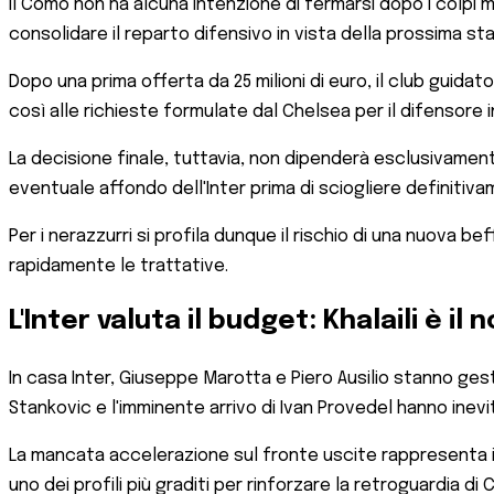
Il Como non ha alcuna intenzione di fermarsi dopo i colpi 
consolidare il reparto difensivo in vista della prossima s
Dopo una prima offerta da 25 milioni di euro, il club guid
così alle richieste formulate dal Chelsea per il difensore 
La decisione finale, tuttavia, non dipenderà esclusivamente 
eventuale affondo dell'Inter prima di sciogliere definitiva
Per i nerazzurri si profila dunque il rischio di una nuova 
rapidamente le trattative.
L'Inter valuta il budget: Khalaili è il
In casa Inter, Giuseppe Marotta e Piero Ausilio stanno gest
Stankovic e l'imminente arrivo di Ivan Provedel hanno inevi
La mancata accelerazione sul fronte uscite rappresenta i
uno dei profili più graditi per rinforzare la retroguardia di C