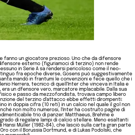
e ne fanno un giocatore prezioso. Uno che da difensore
 difensore esterno (figuriamoci di terzino) non rende
 nessuno in Serie A sa rendersi pericoloso come il neo-
sti distinguo fra epoche diverse, Gosens può suggestivamente
anta mandò in frantumi le convenzioni e fece quello che i
nio Herrera, tecnico di quell'Inter che vinceva in Italia e
h, era un dfensore vero, marcatore implacabile. Dalla sua
tti, fisico e passo da mezzofondista, trovava campo libero
venzione del terzino d'attacco ebbe effetti dirompenti:
in doppia cifra (10 reti) in un calcio nel quale il gol non
enché non molto numerosi, l'Inter ha costruito pagine di
 indimenticabile trio di panzer: Matthaeus, Brehme e
grado di regalare lampi di calcio stellare. Meno esaltanti
 Hansi Müller (1982-84), che lasciò sulla carta gran parte
Oro con il Borussia Dortmund, e di Lukas Podolski, che