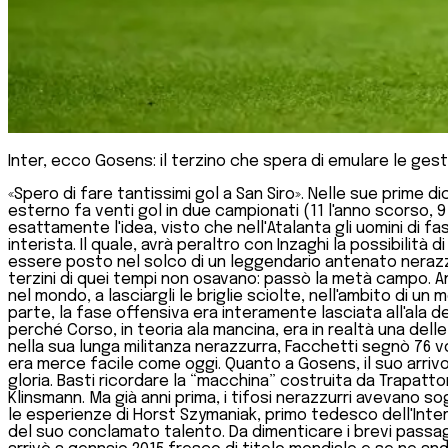
Inter, ecco Gosens: il terzino che spera di emulare le gest
«Spero di fare tantissimi gol a San Siro». Nelle sue prime 
esterno fa venti gol in due campionati (11 l'anno scorso, 
esattamente l'idea, visto che nell'Atalanta gli uomini di f
interista. Il quale, avrà peraltro con Inzaghi la possibili
essere posto nel solco di un leggendario antenato nerazzu
terzini di quei tempi non osavano: passò la metà campo. Anzi
nel mondo, a lasciargli le briglie sciolte, nell'ambito di 
parte, la fase offensiva era interamente lasciata all'ala de
perché Corso, in teoria ala mancina, era in realtà una del
nella sua lunga militanza nerazzurra, Facchetti segnò 76 vol
era merce facile come oggi. Quanto a Gosens, il suo arrivo
gloria. Basti ricordare la “macchina” costruita da Trapatto
Klinsmann. Ma già anni prima, i tifosi nerazzurri avevano 
le esperienze di Horst Szymaniak, primo tedesco dell'Inter
del suo conclamato talento. Da dimenticare i brevi passag