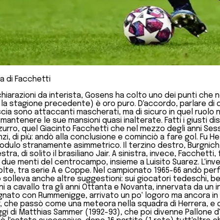
a di Facchetti
dichiarazioni da interista, Gosens ha colto uno dei punti ch
9 la stagione precedente) è oro puro. D'accordo, parlare di
ascia sono attaccanti mascherati, ma di sicuro in quel ruolo
tà di mantenere le sue mansioni quasi inalterate. Fatti i giu
rro, quel Giacinto Facchetti che nel mezzo degli anni Sess
, di più: andò alla conclusione e cominciò a fare gol. Fu Hele
un modulo stranamente asimmetrico. Il terzino destro, Burgnic
stra, di solito il brasiliano Jair. A sinistra, invece, Facche
le due menti del centrocampo, insieme a Luisito Suarez. L'in
te, tra serie A e Coppe. Nel campionato 1965-66 andò perfino 
 solleva anche altre suggestioni: sui giocatori tedeschi, b
ni a cavallo tra gli anni Ottanta e Novanta, innervata da un
sognato con Rummenigge, arrivato un po' logoro ma ancora in 
, che passò come una meteora nella squadra di Herrera, e di
gi di Matthias Sammer (1992-93), che poi divenne Pallone d'