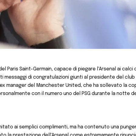
del Paris Saint-Germain, capace di piegare l'Arsenal ai calci
nti messaggi di congratulazioni giunti al presidente del club
o ex manager del Manchester United, che ha sollevato la cop
personalmente con il numero uno del PSG durante la notte d
mitato ai semplici complimenti, ma ha contenuto una pungent
tato la prestazione dell'Arsenal come estremamente rinuncia