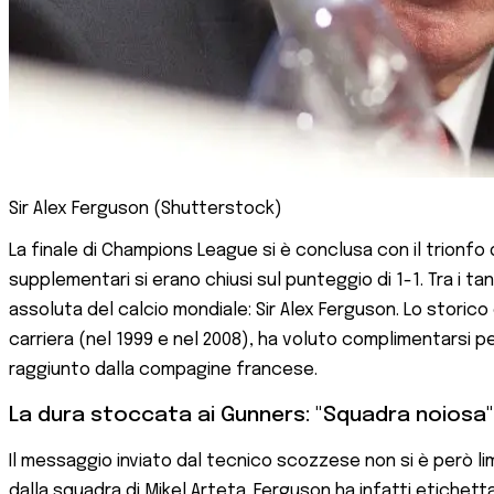
Sir Alex Ferguson (Shutterstock)
La finale di Champions League si è conclusa con il trionfo 
supplementari si erano chiusi sul punteggio di 1-1. Tra i ta
assoluta del calcio mondiale: Sir Alex Ferguson. Lo storic
carriera (nel 1999 e nel 2008), ha voluto complimentarsi 
raggiunto dalla compagine francese.
La dura stoccata ai Gunners: "Squadra noiosa"
Il messaggio inviato dal tecnico scozzese non si è però li
dalla squadra di Mikel Arteta. Ferguson ha infatti etichet