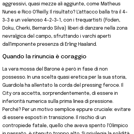
aggressivi, quasi mezze ali aggiunte, come Matheus
Nunes e Rico O'Reilly. Il risultato? L'attacco balla tra il 4-
3-3 e un velenoso 4-2-3-1, con i trequartisti (Foden,
Doku, Cherki, Bernardo Silva) liberi di danzare nella zona
nevralgica del campo, sfruttando i varchi aperti
dall'imponente presenza di Erling Haaland.
Quando la rinuncia è coraggio
La vera mossa del Barone è però in fase di non
possesso. In una scelta quasi eretica per la sua storia,
Guardiola ha allentato la corda del pressing feroce. Il
City ora accetta, sorprendentemente, di essere in
inferiorità numerica sulla prima linea di pressione.
Perché? Per un motivo semplice eppure cruciale: evitare
di essere esposti in transizione. Il rischio di un
contropiede fatale, quello che aveva spento l'Olimpico
in passato, è ritenuto troppo alto. Si privilegia la solidità