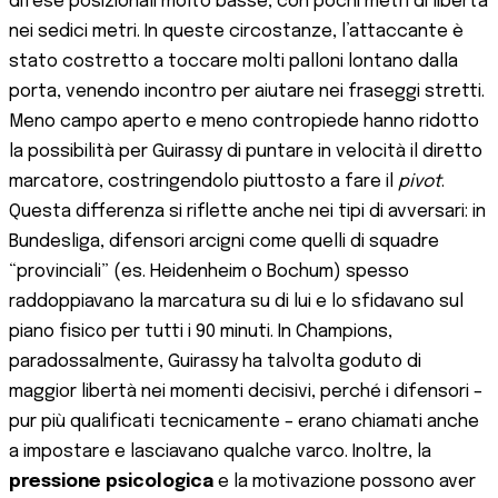
difese posizionali molto basse, con pochi metri di libertà
nei sedici metri. In queste circostanze, l’attaccante è
stato costretto a toccare molti palloni lontano dalla
porta, venendo incontro per aiutare nei fraseggi stretti.
Meno campo aperto e meno contropiede hanno ridotto
la possibilità per Guirassy di puntare in velocità il diretto
marcatore, costringendolo piuttosto a fare il
pivot
.
Questa differenza si riflette anche nei tipi di avversari: in
Bundesliga, difensori arcigni come quelli di squadre
“provinciali” (es. Heidenheim o Bochum) spesso
raddoppiavano la marcatura su di lui e lo sfidavano sul
piano fisico per tutti i 90 minuti. In Champions,
paradossalmente, Guirassy ha talvolta goduto di
maggior libertà nei momenti decisivi, perché i difensori –
pur più qualificati tecnicamente – erano chiamati anche
a impostare e lasciavano qualche varco. Inoltre, la
pressione psicologica
e la motivazione possono aver