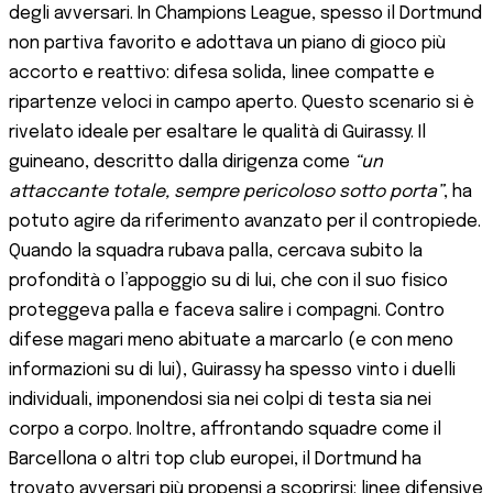
degli avversari. In Champions League, spesso il Dortmund
non partiva favorito e adottava un piano di gioco più
accorto e reattivo: difesa solida, linee compatte e
ripartenze veloci in campo aperto. Questo scenario si è
rivelato ideale per esaltare le qualità di Guirassy. Il
guineano, descritto dalla dirigenza come
“un
attaccante totale, sempre pericoloso sotto porta”
​, ha
potuto agire da riferimento avanzato per il contropiede.
Quando la squadra rubava palla, cercava subito la
profondità o l’appoggio su di lui, che con il suo fisico
proteggeva palla e faceva salire i compagni. Contro
difese magari meno abituate a marcarlo (e con meno
informazioni su di lui), Guirassy ha spesso vinto i duelli
individuali, imponendosi sia nei colpi di testa sia nei
corpo a corpo. Inoltre, affrontando squadre come il
Barcellona o altri top club europei, il Dortmund ha
trovato avversari più propensi a scoprirsi: linee difensive