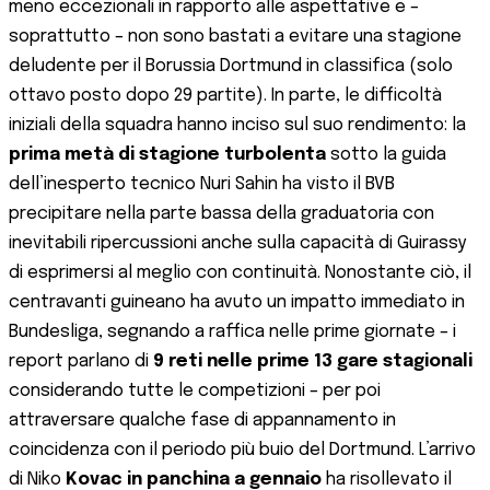
meno eccezionali in rapporto alle aspettative e –
soprattutto – non sono bastati a evitare una stagione
deludente per il Borussia Dortmund in classifica (solo
ottavo posto dopo 29 partite​). In parte, le difficoltà
iniziali della squadra hanno inciso sul suo rendimento: la
prima metà di stagione turbolenta
sotto la guida
dell’inesperto tecnico Nuri Sahin ha visto il BVB
precipitare nella parte bassa della graduatoria​ con
inevitabili ripercussioni anche sulla capacità di Guirassy
di esprimersi al meglio con continuità. Nonostante ciò, il
centravanti guineano ha avuto un impatto immediato in
Bundesliga, segnando a raffica nelle prime giornate – i
report parlano di
9 reti nelle prime 13 gare stagionali
considerando tutte le competizioni​ – per poi
attraversare qualche fase di appannamento in
coincidenza con il periodo più buio del Dortmund. L’arrivo
di Niko
Kovac in panchina a gennaio
ha risollevato il