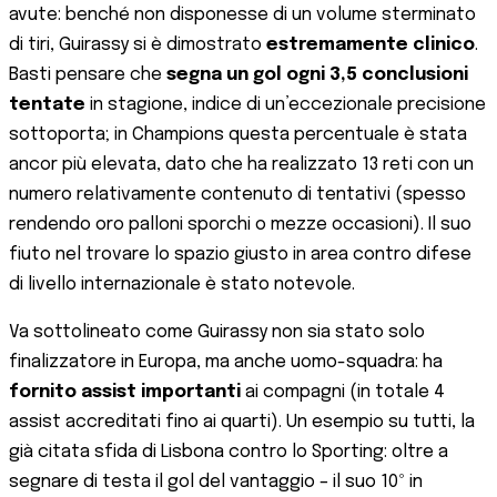
avute: benché non disponesse di un volume sterminato
di tiri, Guirassy si è dimostrato
estremamente clinico
.
Basti pensare che
segna un gol ogni 3,5 conclusioni
tentate
in stagione​, indice di un’eccezionale precisione
sottoporta; in Champions questa percentuale è stata
ancor più elevata, dato che ha realizzato 13 reti con un
numero relativamente contenuto di tentativi (spesso
rendendo oro palloni sporchi o mezze occasioni). Il suo
fiuto nel trovare lo spazio giusto in area contro difese
di livello internazionale è stato notevole.
Va sottolineato come Guirassy non sia stato solo
finalizzatore in Europa, ma anche uomo-squadra: ha
fornito assist importanti
ai compagni (in totale 4
assist accreditati fino ai quarti). Un esempio su tutti, la
già citata sfida di Lisbona contro lo Sporting: oltre a
segnare di testa il gol del vantaggio – il suo 10º in