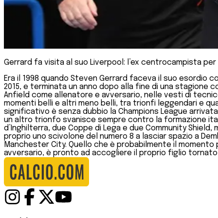
Gerrard fa visita al suo Liverpool: l’ex centrocampista per
Era il 1998 quando Steven Gerrard faceva il suo esordio con 
2015, e terminata un anno dopo alla fine di una stagione c
Anfield come allenatore e avversario, nelle vesti di tecnic
momenti belli e altri meno belli, tra trionfi leggendari e qu
significativo è senza dubbio la Champions League arrivata ne
un altro trionfo svanisce sempre contro la formazione ita
d’Inghilterra, due Coppe di Lega e due Community Shield, 
proprio uno scivolone del numero 8 a lasciar spazio a Demba
Manchester City. Quello che è probabilmente il momento pi
avversario, è pronto ad accogliere il proprio figlio tornat