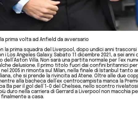
 la prima volta ad Anfield da avversario
la prima squadra del Liverpool, dopo undici anni trascorsi nel
on i Los Angeles Galaxy. Sabato 11 dicembre 2021, a sei anni
o dell’Aston Villa. Non sarà una partita normale per l’ex num
alche delusione. Il primo titolo fuori dai confini britannici 
l 2005 in rimonta sul Milan, nella finale di Istanbul tanto am
liana, che si prende la rivincita ad Atene. Oltre alle due 
mentre alla bacheca dell’ex centrocampista manca la Premie
 Ba per il gol dell’1-0 del Chelsea, nello scontro rivelatos
ù duro nella carriera di Gerrard a Liverpool non macchia pe
o finalmente a casa.