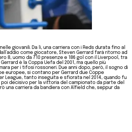
le giovanili. Da lì, una carriera con i Reds durata fino al
 dall’addio come giocatore, Steven Gerrard farà ritorno ad
ero 8, uomo da 710 presenze e 186 gol con il Liverpool, tra
per Gerrard è la Coppa Uefa del 2001, ma quello più
ara per i tifosi rossoneri. Due anni dopo, però, il sogno di
coppe europee, si contano per Gerrard due Coppe
r League, tanto inseguita e sfiorata nel 2014, quando fu
i poi decisivo per la vittoria del campionato da parte del
rò una carriera da bandiera con Alfield che, seppur da