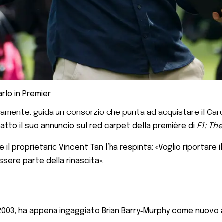
arlo in Premier
amente: guida un consorzio che punta ad acquistare il Cardiff
fatto il suo annuncio sul red carpet della première di
F1: Th
l proprietario Vincent Tan l’ha respinta: «Voglio riportare il
sere parte della rinascita».
l 2003, ha appena ingaggiato Brian Barry‑Murphy come nuovo a