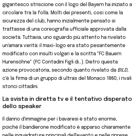
gigantesco striscione con il logo del Bayern ha iniziato a
circolare tra la folla. Molti dei presenti, così come la
sicurezza del club, hanno inizialmente pensato si
trattasse di una coreografia ufficiale approvata dalla
società. Tuttavia, uno sguardo più attento ha rivelato
un'amara verità: il maxi-logo era stato pesantemente
modificato con insulti volgari e la scritta "FC Bauern
Hurensöhne" (FC Contadini Figli di...). Dietro questa
azione provocatoria, secondo quanto rivelato da
BILD
,
c'è la firma di un gruppo di ultras del Monaco 1860, i rivali
storici cittadini.
La svista in diretta tv e il tentativo disperato
dello speaker
Il danno d'immagine per i bavaresi è stato enorme,
poiché il bandierone modificato è apparso chiaramente
nelle inquadrature principali dell'evento e nelle riprese