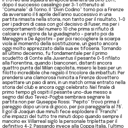
il trofeo alla squadra all’epoca allenata da Dino Zoff,
dopo il successo casalingo per 3-1 ottenuto al
“Comunale” di Torino. Il “Divin Codino” tornò poi a Firenze
da avversario il 6 aprile dell’anno successivo in una
partita rimasta nella storia, non tanto per il risultato, 1-0
per i padroni di casa con gol decisivo di Fuser, ma per i
comportamenti del numero 10 che prima si rifiutò di
calciare un rigore da lui guadagnato – parato poi da
Mareggini a De Agostini – per poi raccogliere la sciarpa
viola al momento della sostituzione, un gesto ancora
oggi molto apprezzato dalla sua ex tifoseria. Tornando
all’ultimo decennio, fu fondamentale per il primo
scudetto di Conte alla Juventus il pesante 0-5 rifilato
alla Fiorentina, quando i bianconeri, distanti ancora
quattro punta dal Milan capolista, misero le basi per un
filotto incredibile che regalò il tricolore da imbattuti. Per
prendersi una clamorosa rivincita a Firenze dovettero
aspettare un paio di anni, in un match ormai entrato nella
storia del club e ancora oggi celebrato. Nel finale di
primo tempo gli ospiti il pesante uno-due messo a
segno dal duo Tevez-Pogba sembrava segnare la
partita non per Giuseppe Rossi. “Pepito” trovò prima il
pareggio dopo un’ora di gioco, per poi pareggiarla al 76’.
Il gol di Joaquin due minuti fece esplodere il “Franchi”
che impazzì del tutto tre minuti dopo quando sempre il
mancino ex Villarreal siglò la personale tripletta per il
definitivo 4-2. Passando invece alla Coppa Italia, l’ultimo