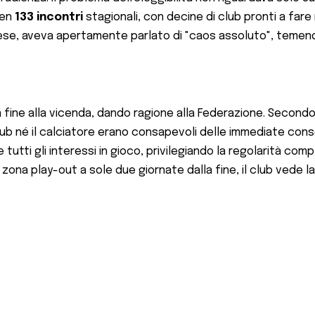
ben
133 incontri
stagionali, con decine di club pronti a fare r
ndese, aveva apertamente parlato di "caos assoluto", teme
a fine alla vicenda, dando ragione alla Federazione. Secondo
lub né il calciatore erano consapevoli delle immediate cons
utti gli interessi in gioco, privilegiando la regolarità comp
zona play-out a sole due giornate dalla fine, il club vede l