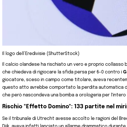
Il logo dell’Eredivisie (ShutterStock)
Il calcio olandese ha rischiato un vero e proprio collasso 
che chiedeva di rigiocare la sfida persa per 6-0 contro i
G
giocatore, sceso in campo come titolare, aveva recenteme
questo atto avrebbe comportato la perdita automatica dell
che però nascondeva una bomba a orologeria per l'intero
Rischio "Effetto Domino": 133 partite nel mir
Se il tribunale di Utrecht avesse accolto le ragioni del Bred
Dijk, aveva infatti lanciato un allarme drammatico durante 