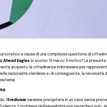
burocratico a causa di una complessa questione di cittadinan
o Ahead Eagles
lo scorso 15 marzo. Il motivo? La presunta 
nte acquisito la cittadinanza indonesiana per rappresentar
a nazionalità olandese e, di conseguenza, la necessità di 
 sistema.
ino
a, l'
Eredivisie
sarebbe precipitata in un caos senza preced
l'udienza: il problema dell'eleggibilità non riguardava solo 