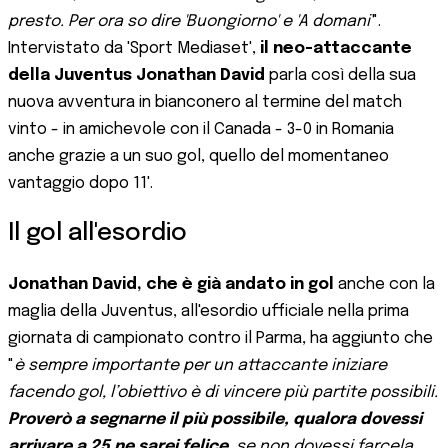
presto. Per ora so dire 'Buongiorno' e 'A domani'
".
Intervistato da 'Sport Mediaset',
il neo-attaccante
della Juventus Jonathan David
parla così della sua
nuova avventura in bianconero al termine del match
vinto - in amichevole con il Canada - 3-0 in Romania
anche grazie a un suo gol, quello del momentaneo
vantaggio dopo 11'.
Il gol all'esordio
Jonathan David, che è già andato in gol
anche con la
maglia della Juventus, all'esordio ufficiale nella prima
giornata di campionato contro il Parma, ha aggiunto che
"
è sempre importante per un attaccante iniziare
facendo gol, l’obiettivo è di vincere più partite possibili.
Proverò a segnarne il più possibile, qualora dovessi
arrivare a 25 ne sarei felice
, se non dovessi farcela