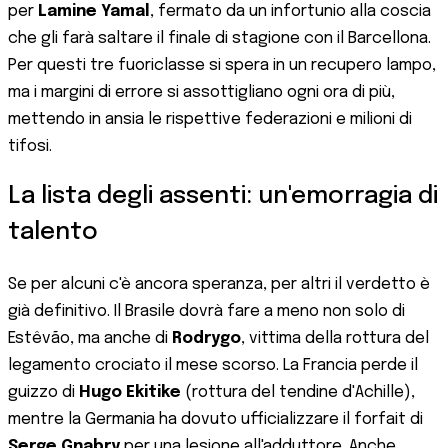
per
Lamine Yamal
, fermato da un infortunio alla coscia
che gli farà saltare il finale di stagione con il Barcellona.
Per questi tre fuoriclasse si spera in un recupero lampo,
ma i margini di errore si assottigliano ogni ora di più,
mettendo in ansia le rispettive federazioni e milioni di
tifosi.
La lista degli assenti: un'emorragia di
talento
Se per alcuni c'è ancora speranza, per altri il verdetto è
già definitivo. Il Brasile dovrà fare a meno non solo di
Estêvão, ma anche di
Rodrygo
, vittima della rottura del
legamento crociato il mese scorso. La Francia perde il
guizzo di
Hugo Ekitike
(rottura del tendine d'Achille),
mentre la Germania ha dovuto ufficializzare il forfait di
Serge Gnabry
per una lesione all'adduttore. Anche