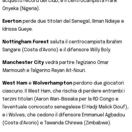
acquisto record del club, e il centrocampista Frank
Onyeka (Nigeria).
Everton
perde due titolari del Senegal, Iliman Ndiaye e
Idrissa Gueye.
Nottingham Forest
saluta il centrocampista Ibrahim
Sangare (Costa d'Avorio) e il difensore Willy Boly.
Manchester City
vedrà partire l'egiziano Omar
Marmoush e l'algerino Rayan Ait-Nouri.
West Ham
e
Wolverhampton
perdono due giocatori
ciascuno. Il West Ham, che rischia di perdere entrambi i
terzini titolari (Aaron Wan-Bissaka per la RD Congo e
l'eventuale convocato senegalese El Hadji Malick Diouf),
e i Wolves, che cedono il difensore Emmanuel Agbadou
(Costa d'Avorio) e Tawanda Chirewa (Zimbabwe).