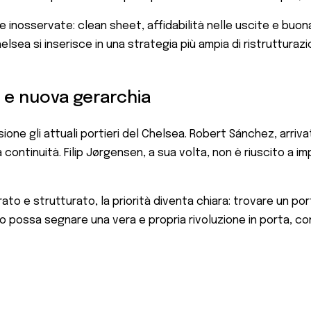
 inosservate: clean sheet, affidabilità nelle uscite e buona
helsea si inserisce in una strategia più ampia di ristruttura
o e nuova gerarchia
ssione gli attuali portieri del Chelsea. Robert Sánchez, arri
ontinuità. Filip Jørgensen, a sua volta, non è riuscito a i
to e strutturato, la priorità diventa chiara: trovare un port
o possa segnare una vera e propria rivoluzione in porta, co