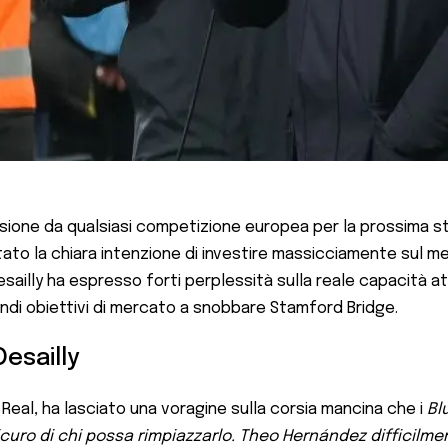
sione da qualsiasi competizione europea per la prossima st
to la chiara intenzione di investire massicciamente sul merca
illy ha espresso forti perplessità sulla reale capacità att
di obiettivi di mercato a snobbare Stamford Bridge.
Desailly
 Real, ha lasciato una voragine sulla corsia mancina che i
Bl
curo di chi possa rimpiazzarlo. Theo Hernández difficilme