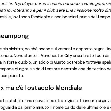
ni. Un top player cerca il calcio europeo e vuole garanzi
ti lo noteranno e per il club sarà una missione molto diff
ashile, invitando l'ambiente a non bocciarli prima del tempo 
Acheampong
a fascia sinistra, poiché anche sul versante opposto regna l
a Londra. Nonostante il Manchester City si sia tirato fuori d
 in forte dubbio. Un addio di Gusto potrebbe tuttavia spal
capace di agire sia da difensore centrale che da terzino de
ne campionato.
ix ma c'è l'ostacolo Mondiale
a ha stabilito una nuova linea strategica: affiancare ai giov
oguardia dal primo minuto. Il nome caldo delle ultime ore è 