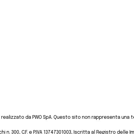
 realizzato da PWO SpA. Questo sito non rappresenta una te
 n. 300, C.F. e P.IVA 13747301003, Iscritta al Registro delle I