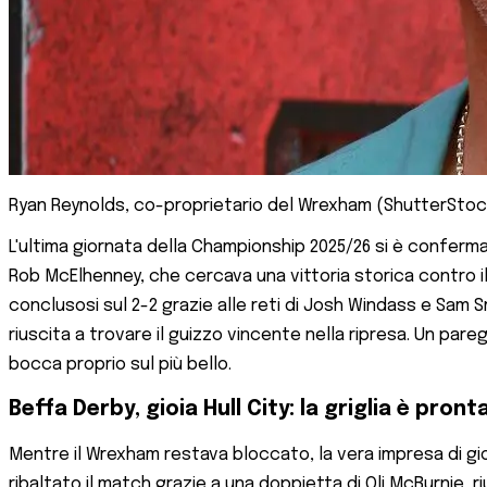
Ryan Reynolds, co-proprietario del Wrexham (ShutterStoc
L'ultima giornata della Championship 2025/26 si è conferma
Rob McElhenney, che cercava una vittoria storica contro 
conclusosi sul 2-2 grazie alle reti di Josh Windass e Sam S
riuscita a trovare il guizzo vincente nella ripresa. Un pare
bocca proprio sul più bello.
Beffa Derby, gioia Hull City: la griglia è pront
Mentre il Wrexham restava bloccato, la vera impresa di gio
ribaltato il match grazie a una doppietta di Oli McBurnie,