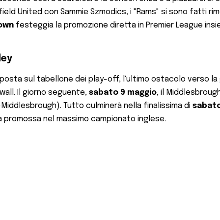
field United con Sammie Szmodics, i "Rams" si sono fatti r
Town
festeggia la promozione diretta in Premier League insie
ley
sposta sul tabellone dei play-off, l'ultimo ostacolo verso la 
lwall. Il giorno seguente,
sabato 9 maggio
, il Middlesbroug
-Middlesbrough). Tutto culminerà nella finalissima di
sabato
ima promossa nel massimo campionato inglese.