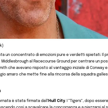
k)
ta un concentrato di emozioni pure e verdetti spietati. Il p
il Middlesbrough al Racecourse Ground per centrare un pos
mith che avevano risposto al vantaggio iniziale di Conway e a
ggio amaro che mette fine alla rincorsa della squadra gallese
a
rnata è stata firmata dall'
Hull City
. I "Tigers", dopo esser
 riuscendo così a scavalcare la concorrenza e a piazzarsi al