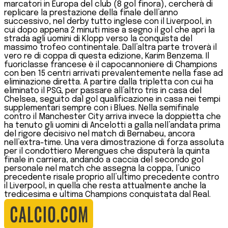
marcatori in Europa del club (8 gol finora), cercherà di
replicare la prestazione della finale dell’anno
successivo, nel derby tutto inglese con il Liverpool, in
cui dopo appena 2 minuti mise a segno il gol che aprì la
strada agli uomini di Klopp verso la conquista del
massimo trofeo continentale. Dall’altra parte troverà il
vero re di coppa di questa edizione, Karim Benzema. Il
fuoriclasse francese è il capocannoniere di Champions
con ben 15 centri arrivati prevalentemente nella fase ad
eliminazione diretta. A partire dalla tripletta con cui ha
eliminato il PSG, per passare all’altro tris in casa del
Chelsea, seguito dal gol qualificazione in casa nei tempi
supplementari sempre con i Blues. Nella semifinale
contro il Manchester City arriva invece la doppietta che
ha tenuto gli uomini di Ancelotti a galla nell’andata prima
del rigore decisivo nel match di Bernabeu, ancora
nell’extra-time. Una vera dimostrazione di forza assoluta
per il condottiero Merengues che disputerà la quinta
finale in carriera, andando a caccia del secondo gol
personale nel match che assegna la coppa, l’unico
precedente risale proprio all’ultimo precedente contro
il Liverpool, in quella che resta attualmente anche la
tredicesima e ultima Champions conquistata dal Real.