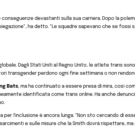
o conseguenze devastanti sulla sua carriera. Dopo la polemi
spiegazione", ha detto. "Le squadre sapevano che se fossi s
o globale. Dagli Stati Uniti al Regno Unito, le atlete trans so
atori transgender perdono ogni fine settimana o non rendon
ing Bats
, ma ha continuato a essere presa di mira, così com
neamente identificata come trans online. Ha anche denuncia
no.
a per l'inclusione è ancora lunga. "Non sto cercando di esser
isarcimenti e sulle misure che la Smith dovrà rispettare, ma p