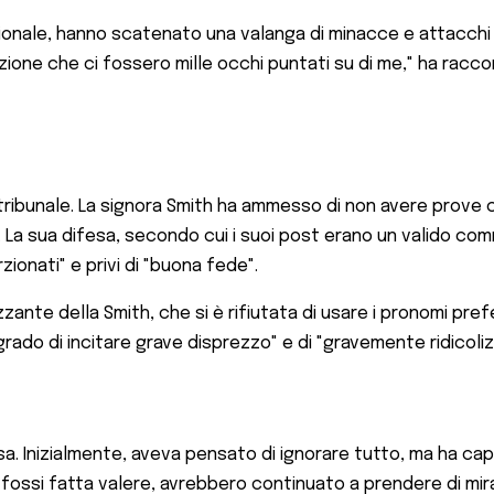
zionale, hanno scatenato una valanga di minacce e attacchi o
sazione che ci fossero mille occhi puntati su di me," ha rac
ribunale. La signora Smith ha ammesso di non avere prove ch
lli. La sua difesa, secondo cui i suoi post erano un valido c
ionati" e privi di "buona fede".
te della Smith, che si è rifiutata di usare i pronomi preferit
rado di incitare grave disprezzo" e di "gravemente ridicoliz
sorsa. Inizialmente, aveva pensato di ignorare tutto, ma ha c
 fossi fatta valere, avrebbero continuato a prendere di mi