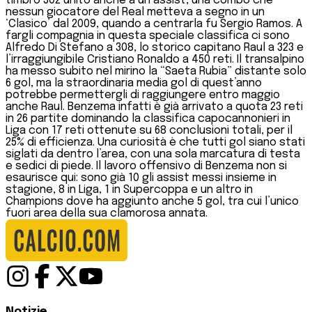
timbro 302 unito anche a un assist, una combo che
nessun giocatore del Real metteva a segno in un
‘Clasico’ dal 2009, quando a centrarla fu Sergio Ramos. A
fargli compagnia in questa speciale classifica ci sono
Alfredo Di Stefano a 308, lo storico capitano Raul a 323 e
l’irraggiungibile Cristiano Ronaldo a 450 reti. Il transalpino
ha messo subito nel mirino la “Saeta Rubia” distante solo
6 gol, ma la straordinaria media gol di quest’anno
potrebbe permettergli di raggiungere entro maggio
anche Raul. Benzema infatti è già arrivato a quota 23 reti
in 26 partite dominando la classifica capocannonieri in
Liga con 17 reti ottenute su 68 conclusioni totali, per il
25% di efficienza. Una curiosità è che tutti gol siano stati
siglati da dentro l’area, con una sola marcatura di testa
e sedici di piede. Il lavoro offensivo di Benzema non si
esaurisce qui: sono già 10 gli assist messi insieme in
stagione, 8 in Liga, 1 in Supercoppa e un altro in
Champions dove ha aggiunto anche 5 gol, tra cui l’unico
fuori area della sua clamorosa annata.
Notizie