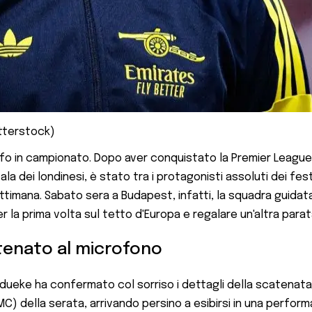
utterstock)
onfo in campionato. Dopo aver conquistato la Premier League a
 dei londinesi, è stato tra i protagonisti assoluti dei fes
timana. Sabato sera a Budapest, infatti, la squadra guidata 
r la prima volta sul tetto d'Europa e regalare un'altra parata
atenato al microfono
adueke ha confermato col sorriso i dettagli della scatenata 
) della serata, arrivando persino a esibirsi in una perform