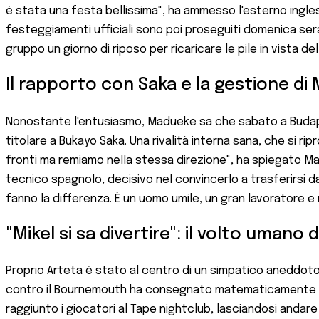
è stata una festa bellissima", ha ammesso l'esterno ingle
festeggiamenti ufficiali sono poi proseguiti domenica ser
gruppo un giorno di riposo per ricaricare le pile in vista del
Il rapporto con Saka e la gestione di 
Nonostante l'entusiasmo, Madueke sa che sabato a Budapes
titolare a Bukayo Saka. Una rivalità interna sana, che si rip
fronti ma remiamo nella stessa direzione", ha spiegato Mad
tecnico spagnolo, decisivo nel convincerlo a trasferirsi dall
fanno la differenza. È un uomo umile, un gran lavoratore e
"Mikel si sa divertire": il volto uman
Proprio Arteta è stato al centro di un simpatico aneddoto 
contro il Bournemouth ha consegnato matematicamente il t
raggiunto i giocatori al Tape nightclub, lasciandosi andare