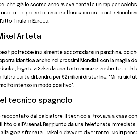
se, che già lo scorso anno aveva cantato un rap per celebra
a insieme a parenti e amici nel lussuoso ristorante Baccha
l'atto finale in Europa.
Mikel Arteta
t potrebbe inizialmente accomodarsi in panchina, poiché M
roporrà identica anche nei prossimi Mondiali con la maglia dell
ueke, legato a Saka da una forte amicizia anche fuori dal c
'altra parte di Londra per 52 milioni di sterline: "Mi ha aiuta
 molto intenso in modo positivo".
o del tecnico spagnolo
raccontato dal calciatore. Il tecnico si trovava a casa con
itolo all'Arsenal. Raggiunto da una telefonata immediata d
 alla gioia sfrenata. "Mikel è davvero divertente. Molti pen