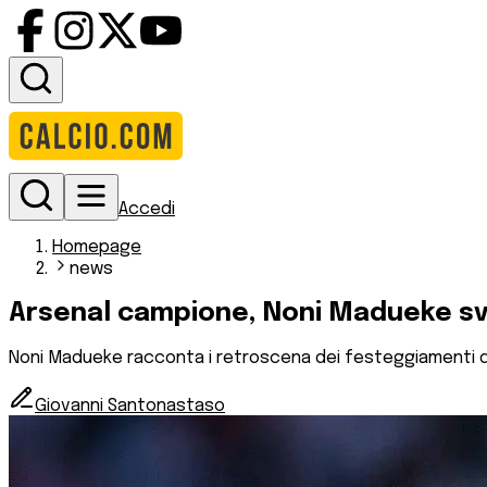
Accedi
Homepage
news
Arsenal campione, Noni Madueke svel
Noni Madueke racconta i retroscena dei festeggiamenti del
Giovanni Santonastaso