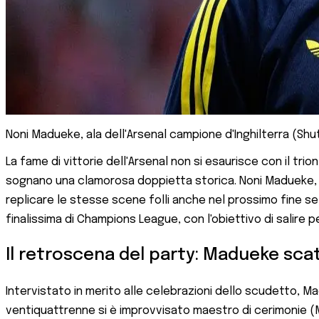
Noni Madueke, ala dell'Arsenal campione d'Inghilterra (Sh
La fame di vittorie dell'Arsenal non si esaurisce con il tri
sognano una clamorosa doppietta storica. Noni Madueke, ala
replicare le stesse scene folli anche nel prossimo fine set
finalissima di Champions League, con l'obiettivo di salire pe
Il retroscena del party: Madueke sc
Intervistato in merito alle celebrazioni dello scudetto, M
ventiquattrenne si è improvvisato maestro di cerimonie (MC