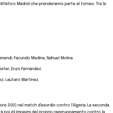
ll'Atlético Madrid che prenderanno parte al torneo. Tra le
tamendi, Facundo Medina, Nahuel Molina.
lister, Enzo Fernández.
ez, Lautaro Martínez.
le ore 3:00) nel match d'esordio contro l'Algeria. La seconda
derà poi gli impegni del proprio raggruppamento contro la