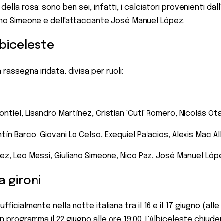
della rosa: sono ben sei, infatti, i calciatori provenienti da
ano Simeone e dell'attaccante José Manuel López.
lbiceleste
 rassegna iridata, divisa per ruoli:
ontiel, Lisandro Martínez, Cristian 'Cuti' Romero, Nicolás O
ín Barco, Giovani Lo Celso, Exequiel Palacios, Alexis Mac Al
rez, Leo Messi, Giuliano Simeone, Nico Paz, José Manuel Lóp
a gironi
fficialmente nella notte italiana tra il 16 e il 17 giugno (al
 in programma il 22 giugno alle ore 19:00. L'Albiceleste chiu