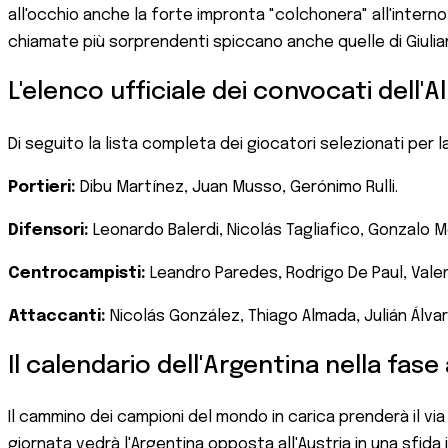
all'occhio anche la forte impronta "colchonera" all'interno 
chiamate più sorprendenti spiccano anche quelle di Giuli
L'elenco ufficiale dei convocati dell'A
Di seguito la lista completa dei giocatori selezionati per la
Portieri:
Dibu Martínez, Juan Musso, Gerónimo Rulli.
Difensori:
Leonardo Balerdi, Nicolás Tagliafico, Gonzalo M
Centrocampisti:
Leandro Paredes, Rodrigo De Paul, Valent
Attaccanti:
Nicolás González, Thiago Almada, Julián Álva
Il calendario dell'Argentina nella fase 
Il cammino dei campioni del mondo in carica prenderà il via u
giornata vedrà l'Argentina opposta all'Austria in una sfida