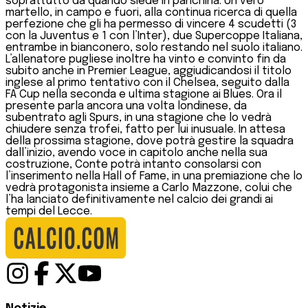
soprattutto da quando siede in panchina. Un vero
martello, in campo e fuori, alla continua ricerca di quella
perfezione che gli ha permesso di vincere 4 scudetti (3
con la Juventus e 1 con l’Inter), due Supercoppe Italiana,
entrambe in bianconero, solo restando nel suolo italiano.
L’allenatore pugliese inoltre ha vinto e convinto fin da
subito anche in Premier League, aggiudicandosi il titolo
inglese al primo tentativo con il Chelsea, seguito dalla
FA Cup nella seconda e ultima stagione ai Blues. Ora il
presente parla ancora una volta londinese, da
subentrato agli Spurs, in una stagione che lo vedrà
chiudere senza trofei, fatto per lui inusuale. In attesa
della prossima stagione, dove potrà gestire la squadra
dall’inizio, avendo voce in capitolo anche nella sua
costruzione, Conte potrà intanto consolarsi con
l’inserimento nella Hall of Fame, in una premiazione che lo
vedrà protagonista insieme a Carlo Mazzone, colui che
l’ha lanciato definitivamente nel calcio dei grandi ai
tempi del Lecce.