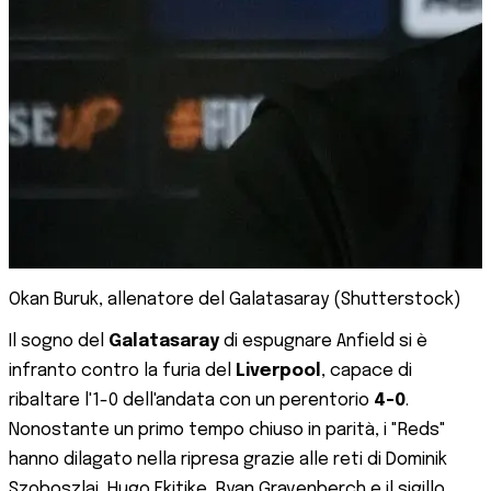
Okan Buruk, allenatore del Galatasaray (Shutterstock)
Il sogno del
Galatasaray
di espugnare Anfield si è
infranto contro la furia del
Liverpool
, capace di
ribaltare l'1-0 dell'andata con un perentorio
4-0
.
Nonostante un primo tempo chiuso in parità, i "Reds"
hanno dilagato nella ripresa grazie alle reti di Dominik
Szoboszlai, Hugo Ekitike, Ryan Gravenberch e il sigillo