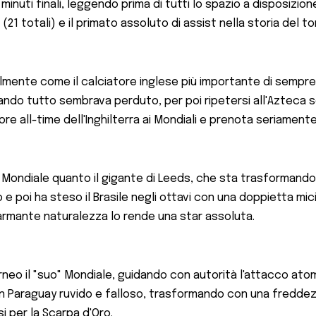
inuti finali, leggendo prima di tutti lo spazio a disposizion
 totali) e il primato assoluto di assist nella storia del torn
ilmente come il calciatore inglese più importante di sempre.
o tutto sembrava perduto, per poi ripetersi all'Azteca se
ore all-time dell'Inghilterra ai Mondiali e prenota seriamente 
 Mondiale quanto il gigante di Leeds, che sta trasformando
 e poi ha steso il Brasile negli ottavi con una doppietta mic
armante naturalezza lo rende una star assoluta.
rneo il "suo" Mondiale, guidando con autorità l'attacco ato
 Paraguay ruvido e falloso, trasformando con una freddezza g
i per la Scarpa d'Oro.