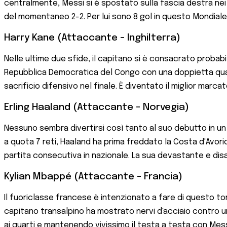
centralmente, Messi si è spostato sulla fascia destra nei m
del momentaneo 2-2. Per lui sono 8 gol in questo Mondiale (21
Harry Kane (Attaccante - Inghilterra)
Nelle ultime due sfide, il capitano si è consacrato probab
Repubblica Democratica del Congo con una doppietta quand
sacrificio difensivo nel finale. È diventato il miglior marcat
Erling Haaland (Attaccante - Norvegia)
Nessuno sembra divertirsi così tanto al suo debutto in un
a quota 7 reti, Haaland ha prima freddato la Costa d'Avorio
partita consecutiva in nazionale. La sua devastante e dis
Kylian Mbappé (Attaccante - Francia)
Il fuoriclasse francese è intenzionato a fare di questo to
capitano transalpino ha mostrato nervi d'acciaio contro un
ai quarti e mantenendo vivissimo il testa a testa con Mess