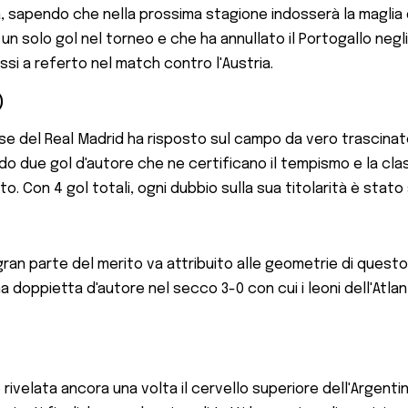
ia, sapendo che nella prossima stagione indosserà la maglia
un solo gol nel torneo e che ha annullato il Portogallo negl
ssi a referto nel match contro l'Austria.
)
asse del Real Madrid ha risposto sul campo da vero trascinat
 due gol d'autore che ne certificano il tempismo e la classe 
o. Con 4 gol totali, ogni dubbio sulla sua titolarità è stato
e gran parte del merito va attribuito alle geometrie di que
ppietta d'autore nel secco 3-0 con cui i leoni dell'Atlante 
è rivelata ancora una volta il cervello superiore dell'Argent