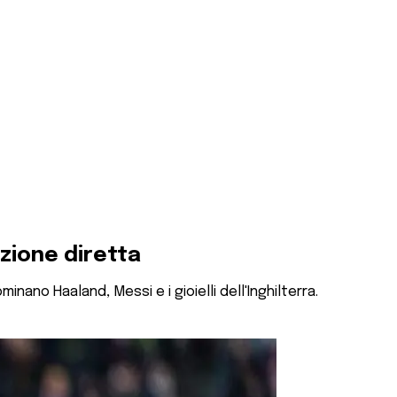
azione diretta
inano Haaland, Messi e i gioielli dell'Inghilterra.