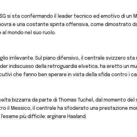
l PSG si sta confermando il leader tecnico ed emotivo di un 
vra e una costante spinta offensiva, come dimostrato dal p
te al mondo nel suo ruolo.
aglio irrilevante. Sul piano difensivo, il centrale svizzero st
eader indiscusso della retroguardia elvetica, ha eretto un mur
tivi che fanno ben sperare in vista della sfida contro i ca
scelta bizzarra da parte di Thomas Tuchel, dal momento del 
contro il Messico, il centrale ha sfoderato una prestazione 
esame più difficile: arginare Haaland.