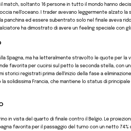
e il match, soltanto 16 persone in tutto il mondo hanno dec
goccia nell'oceano. I trader avevano leggermente alzato la s
 dalla panchina ed essere subentrato solo nel finale aveva ri
lciatore ha dimostrato di avere un feeling speciale con gli
o
 alla Spagna, ma ha letteralmente stravolto le quote per la 
e favorita per cucirsi sul petto la seconda stella, con una p
storici registrati prima dell'inizio della fase a eliminazione
 la solidissima Francia, che mantiene lo status di principale 
io
in vista del quarto di finale contro il Belgio. Le proiezioni
Spagna favorita per il passaggio del turno con un netto 74% di