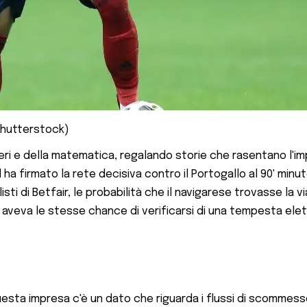
(Shutterstock)
umeri e della matematica, regalando storie che rasentano l'imp
l ha firmato la rete decisiva contro il Portogallo al 90' min
ti di Betfair, le probabilità che il navigarese trovasse la via
aveva le stesse chance di verificarsi di una tempesta elett
esta impresa c'è un dato che riguarda i flussi di scommesse r