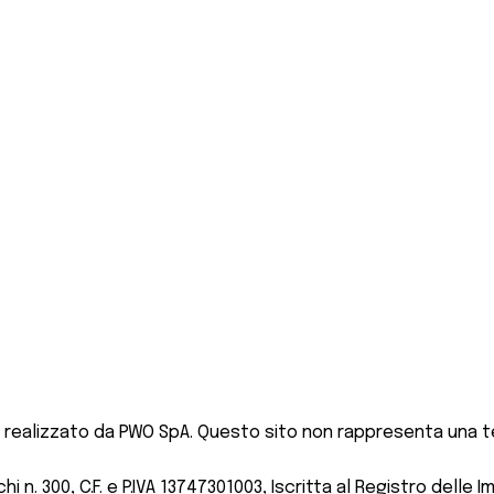
 realizzato da PWO SpA. Questo sito non rappresenta una te
 n. 300, C.F. e P.IVA 13747301003, Iscritta al Registro delle I