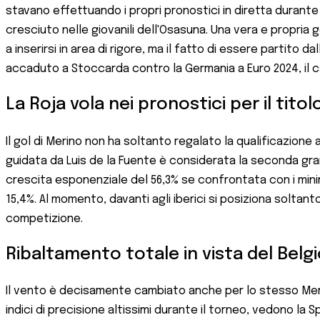
stavano effettuando i propri pronostici in diretta durant
cresciuto nelle giovanili dell'Osasuna. Una vera e propria 
a inserirsi in area di rigore, ma il fatto di essere partito
accaduto a Stoccarda contro la Germania a Euro 2024, il ca
La Roja vola nei pronostici per il titol
Il gol di Merino non ha soltanto regalato la qualificazione
guidata da Luis de la Fuente è considerata la seconda grand
crescita esponenziale del 56,3% se confrontata con i minimi 
15,4%. Al momento, davanti agli iberici si posiziona soltanto
competizione.
Ribaltamento totale in vista del Belg
Il vento è decisamente cambiato anche per lo stesso Merino 
indici di precisione altissimi durante il torneo, vedono la 