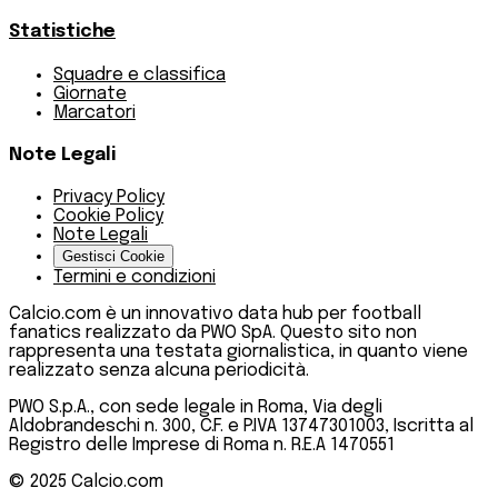
Statistiche
Squadre e classifica
Giornate
Marcatori
Note Legali
Privacy Policy
Cookie Policy
Note Legali
Gestisci Cookie
Termini e condizioni
Calcio.com è un innovativo data hub per football
fanatics realizzato da PWO SpA. Questo sito non
rappresenta una testata giornalistica, in quanto viene
realizzato senza alcuna periodicità.
PWO S.p.A., con sede legale in Roma, Via degli
Aldobrandeschi n. 300, C.F. e P.IVA 13747301003, Iscritta al
Registro delle Imprese di Roma n. R.E.A 1470551
© 2025
Calcio.com