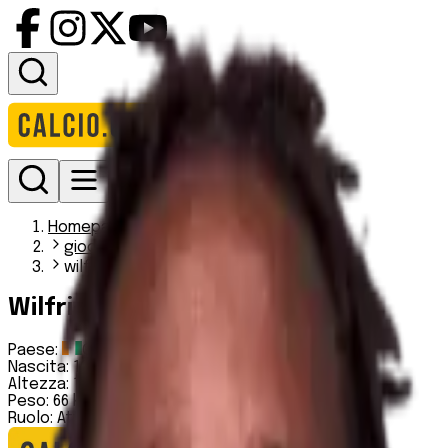
Accedi
Homepage
giocatori
wilfried zaha
Wilfried Zaha
Paese:
Costa d'Avorio
Nascita:
10 11 1992
Altezza:
180 cm
Peso:
66 kg
Ruolo:
Attaccante