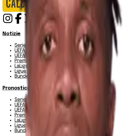
Notizie
Serie A
UEFA Champions League Teams
UEFA Europa League Teams
Premier League
LaLiga
Ligue 1
Bundesliga
Pronostici
Serie A
UEFA Champions League Teams
UEFA Europa League Teams
Premier League
LaLiga
Ligue 1
Bundesliga