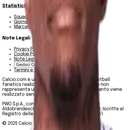
Statistiche
Squadre e classifica
Giornate
Marcatori
Note Legali
Privacy Policy
Cookie Policy
Note Legali
Gestisci Cookie
Termini e condizioni
Calcio.com è un innovativo data hub per football
fanatics realizzato da PWO SpA. Questo sito non
rappresenta una testata giornalistica, in quanto viene
realizzato senza alcuna periodicità.
PWO S.p.A., con sede legale in Roma, Via degli
Aldobrandeschi n. 300, C.F. e P.IVA 13747301003, Iscritta al
Registro delle Imprese di Roma n. R.E.A 1470551
© 2025
Calcio.com