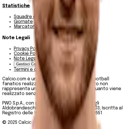
Statistiche
Squadre e classifica
Giornate
Marcatori
Note Legali
Privacy Policy
Cookie Policy
Note Legali
Gestisci Cookie
Termini e condizioni
Calcio.com è un innovativo data hub per football
fanatics realizzato da PWO SpA. Questo sito non
rappresenta una testata giornalistica, in quanto viene
realizzato senza alcuna periodicità.
PWO S.p.A., con sede legale in Roma, Via degli
Aldobrandeschi n. 300, C.F. e P.IVA 13747301003, Iscritta al
Registro delle Imprese di Roma n. R.E.A 1470551
© 2025
Calcio.com