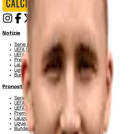
Notizie
Serie A
UEFA Champions League Teams
UEFA Europa League Teams
Premier League
LaLiga
Ligue 1
Bundesliga
Pronostici
Serie A
UEFA Champions League Teams
UEFA Europa League Teams
Premier League
LaLiga
Ligue 1
Bundesliga