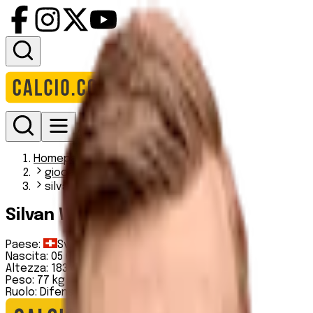
Accedi
Homepage
giocatori
silvan widmer
Silvan Widmer
Paese:
Svizzera
Nascita:
05 03 1993
Altezza:
183 cm
Peso:
77 kg
Ruolo:
Difensore