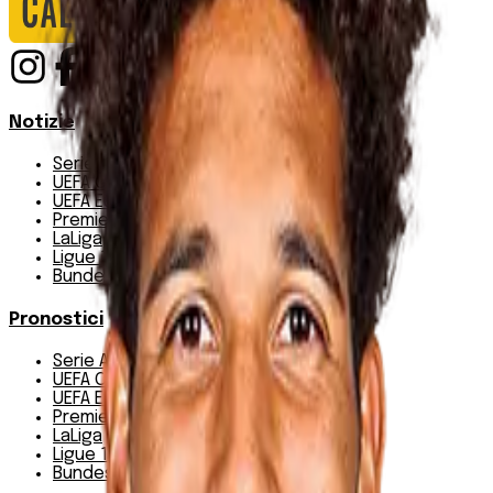
Notizie
Serie A
UEFA Champions League Teams
UEFA Europa League Teams
Premier League
LaLiga
Ligue 1
Bundesliga
Pronostici
Serie A
UEFA Champions League Teams
UEFA Europa League Teams
Premier League
LaLiga
Ligue 1
Bundesliga