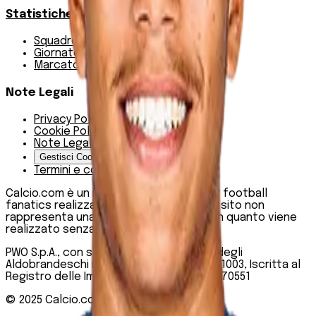
Statistiche
Squadre e classifica
Giornate
Marcatori
Note Legali
Privacy Policy
Cookie Policy
Note Legali
Gestisci Cookie
Termini e condizioni
Calcio.com è un innovativo data hub per football
fanatics realizzato da PWO SpA. Questo sito non
rappresenta una testata giornalistica, in quanto viene
realizzato senza alcuna periodicità.
PWO S.p.A., con sede legale in Roma, Via degli
Aldobrandeschi n. 300, C.F. e P.IVA 13747301003, Iscritta al
Registro delle Imprese di Roma n. R.E.A 1470551
© 2025
Calcio.com