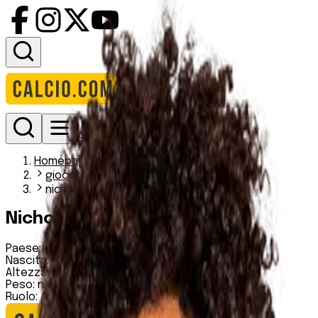
Accedi
Homepage
giocatori
nicholas gioacchini
Nicholas Gioacchini
Paese:
Francia
Nascita:
25 07 2000
Altezza:
183 cm
Peso:
n.d.
Ruolo:
Attaccante