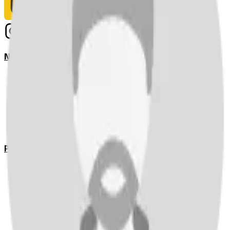
Notizie
Serie A
UEFA Champions League Teams
UEFA Europa League Teams
Premier League
LaLiga
Ligue 1
Bundesliga
Pronostici
Serie A
UEFA Champions League Teams
UEFA Europa League Teams
Premier League
LaLiga
Ligue 1
Bundesliga