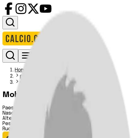
Accedi
Homepage
giocatori
mohammed al absi
Mohammed Al-Absi
Paese:
Arabia Saudita
Nascita:
24 09 2002
Altezza:
183 cm
Peso:
83 kg
Ruolo:
Portiere