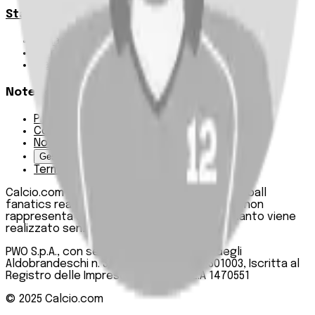
Statistiche
Squadre e classifica
Giornate
Marcatori
Note Legali
Privacy Policy
Cookie Policy
Note Legali
Gestisci Cookie
Termini e condizioni
Calcio.com è un innovativo data hub per football
fanatics realizzato da PWO SpA. Questo sito non
rappresenta una testata giornalistica, in quanto viene
realizzato senza alcuna periodicità.
PWO S.p.A., con sede legale in Roma, Via degli
Aldobrandeschi n. 300, C.F. e P.IVA 13747301003, Iscritta al
Registro delle Imprese di Roma n. R.E.A 1470551
© 2025
Calcio.com